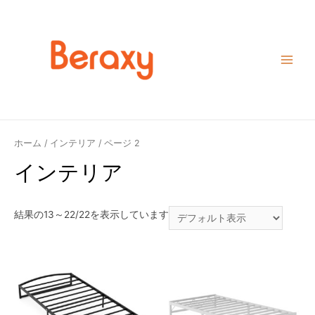
コ
ン
テ
ン
Main
ツ
Menu
へ
ス
キ
ホーム
/
インテリア
/ ページ 2
ッ
インテリア
プ
結果の13～22/22を表示しています