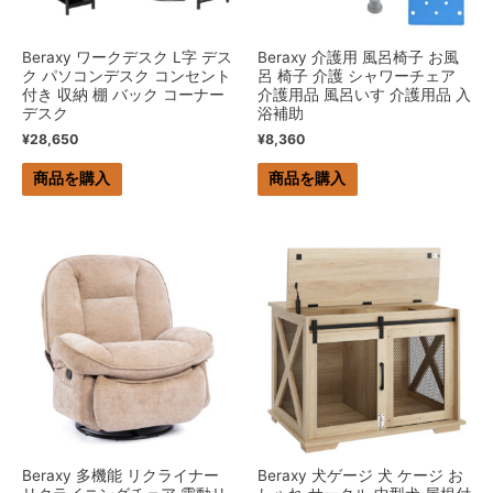
Beraxy ワークデスク L字 デス
Beraxy 介護用 風呂椅子 お風
ク パソコンデスク コンセント
呂 椅子 介護 シャワーチェア
付き 収納 棚 バック コーナー
介護用品 風呂いす 介護用品 入
デスク
浴補助
¥
28,650
¥
8,360
商品を購入
商品を購入
Beraxy 多機能 リクライナー
Beraxy 犬ゲージ 犬 ケージ お