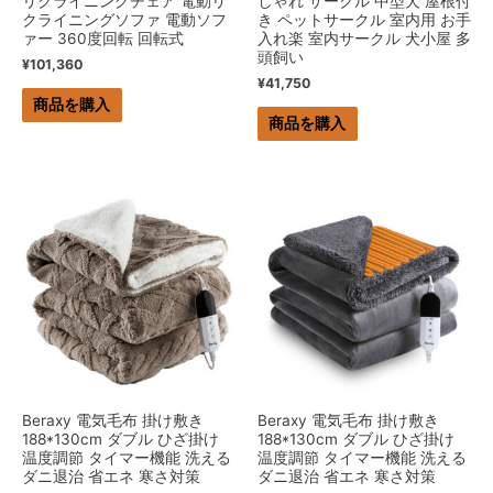
リクライニングチェア 電動リ
しゃれ サークル 中型犬 屋根付
クライニングソファ 電動ソフ
き ペットサークル 室内用 お手
ァー 360度回転 回転式
入れ楽 室内サークル 犬小屋 多
頭飼い
¥
101,360
¥
41,750
商品を購入
商品を購入
Beraxy 電気毛布 掛け敷き
Beraxy 電気毛布 掛け敷き
188*130cm ダブル ひざ掛け
188*130cm ダブル ひざ掛け
温度調節 タイマー機能 洗える
温度調節 タイマー機能 洗える
ダニ退治 省エネ 寒さ対策
ダニ退治 省エネ 寒さ対策